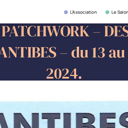
L’Association
Le Salo
 PATCHWORK – DES 
NTIBES – du 13 au
2024.