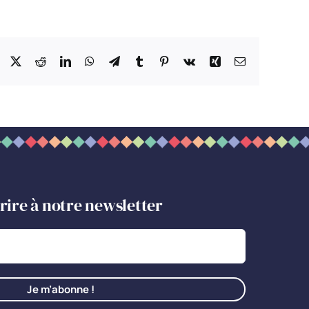
Facebook
X
Reddit
LinkedIn
WhatsApp
Telegram
Tumblr
Pinterest
Vk
Xing
Email
crire à notre newsletter