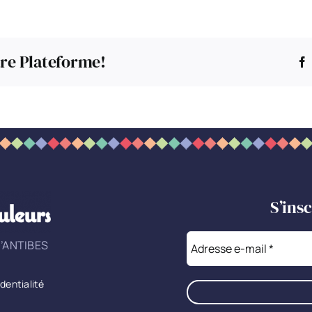
tre Plateforme!
S’ins
’ANTIBES
identialité