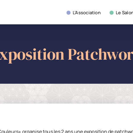
L’Association
Le Salo
xposition Patchwo
 Couleurs» organise tous les 2 ans une exposition de patchwo