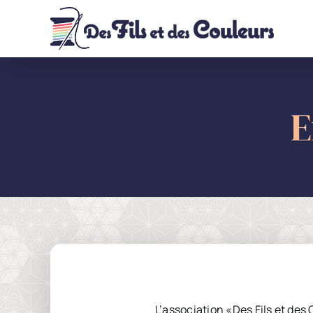
Passer
au
contenu
E
L’association «Des Fils et des