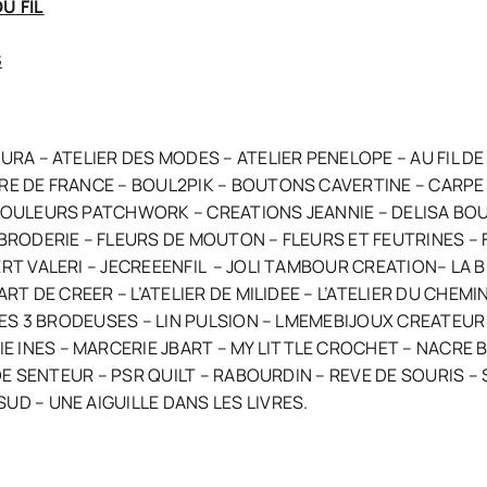
U FIL
S
RA – ATELIER DES MODES – ATELIER PENELOPE – AU FIL DE L
RE DE FRANCE – BOUL2PIK – BOUTONS CAVERTINE – CARPE
 COULEURS PATCHWORK – CREATIONS JEANNIE – DELISA BO
E BRODERIE – FLEURS DE MOUTON – FLEURS ET FEUTRINES 
RT VALERI – JECREEENFIL – JOLI TAMBOUR CREATION– LA BI
RT DE CREER – L’ATELIER DE MILIDEE – L’ATELIER DU CHEMI
– LES 3 BRODEUSES – LIN PULSION – LMEMEBIJOUX CREATE
 INES – MARCERIE JBART – MY LITTLE CROCHET – NACRE 
 DE SENTEUR – PSR QUILT – RABOURDIN – REVE DE SOURIS –
D – UNE AIGUILLE DANS LES LIVRES.