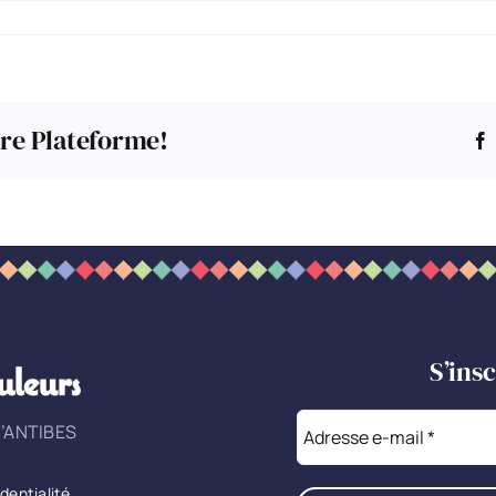
tre Plateforme!
S’ins
’ANTIBES
identialité