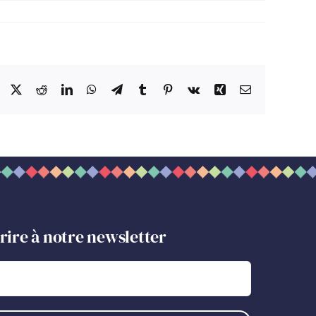
Facebook
X
Reddit
LinkedIn
WhatsApp
Telegram
Tumblr
Pinterest
Vk
Xing
Email
crire à notre newsletter