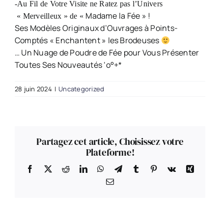
-Au Fil de Votre Visite ne Ratez pas l
’
Univers
Madame la Fée » !
« Merveilleux » de «
Ses Modèles Originaux d’Ouvrages à Points-
Comptés « Enchantent » les Brodeuses
… Un Nuage de Poudre de Fée pour Vous Présenter
Toutes Ses Nouveautés ‘o°+*
28 juin 2024
|
Uncategorized
Partagez cet article, Choisissez votre
Plateforme!
Facebook
X
Reddit
LinkedIn
WhatsApp
Telegram
Tumblr
Pinterest
Vk
Xing
Email