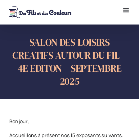
Passer
au
contenu
SALON DES LOISIRS
CREATIFS AUTOUR DU FIL –
4E EDITON – SEPTEMBRE
2025
Bonjour,
Accueillons à présent nos 15 exposants suivants.