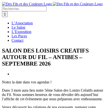
Passer
au
Rechercher:
contenu
L’Association
Le Salon
L’Exposition
Les Puces
Contact
SALON DES LOISIRS CREATIFS
AUTOUR DU FIL – ANTIBES –
SEPTEMBRE 2026
Voir
l'image
Notez la date dans vos agendas !
agrandie
Dans 3 mois aura lieu notre 5éme Salon des Loisirs Créatifs autour
du Fil. Nous sommes heureux de vous dévoiler dès aujourd’hui
l’affiche de cet évènement que nous préparons avec enthousiasme.
Venez découvrir les créations de nos exposants, partager votre