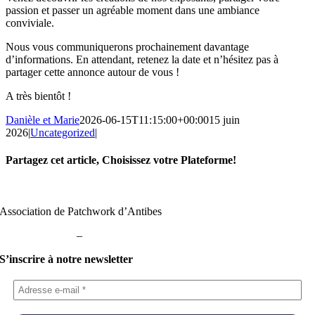
passion et passer un agréable moment dans une ambiance
conviviale.
Nous vous communiquerons prochainement davantage
d’informations. En attendant, retenez la date et n’hésitez pas à
partager cette annonce autour de vous !
A très bientôt !
Danièle et Marie
2026-06-15T11:15:00+00:00
15 juin
2026
|
Uncategorized
|
Partagez cet article, Choisissez votre Plateforme!
Facebook
X
Reddit
LinkedIn
WhatsApp
Telegram
Tumblr
Pinterest
Vk
Xing
Email
Association de Patchwork d’Antibes
Mentions légales
–
Politique de confidentialité
S’inscrire à notre newsletter